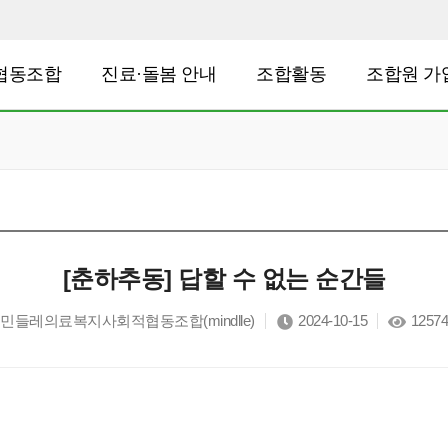
협동조합
진료·돌봄 안내
조합활동
조합원 가
[춘하추동] 답할 수 없는 순간들
민들레의료복지사회적협동조합(mindlle)
2024-10-15
12574